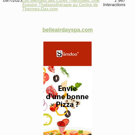
09/7/2023
Les Bienfaits des Cures Thermales: Une
1 967
Evasion Thalassothérapie au Centre de
Interactions
Thermes-Dax.com
belleairdayspa.com