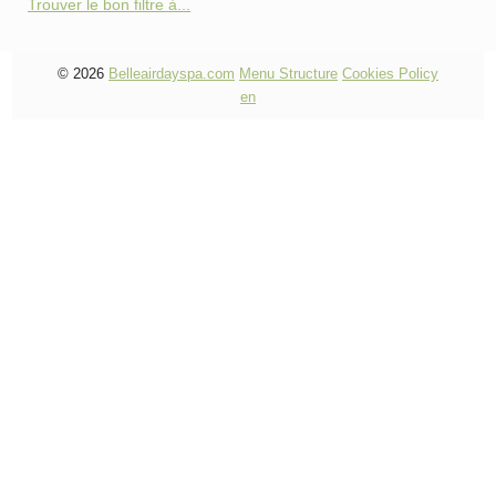
Trouver le bon filtre à...
© 2026
Belleairdayspa.com
Menu Structure
Cookies Policy
en