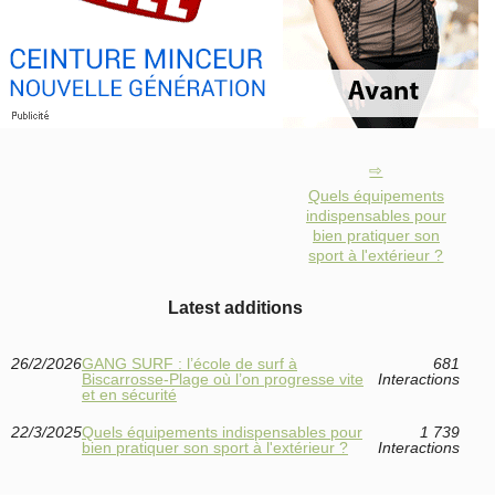
Quels équipements
indispensables pour
bien pratiquer son
sport à l'extérieur ?
Latest additions
26/2/2026
GANG SURF : l’école de surf à
681
Biscarrosse‑Plage où l’on progresse vite
Interactions
et en sécurité
22/3/2025
Quels équipements indispensables pour
1 739
bien pratiquer son sport à l'extérieur ?
Interactions