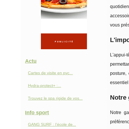
quotidien
accessoir
vous prés
L'impo
L'appui-t
Actu
permetta
Cartes de visite en pvc...
posture,
essentiel
Hydra-protect+ :...
Notre 
Trouvez le spa rigide de vos...
Info sport
Notre ga
préférenc
GANG SURF : l’école de...