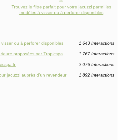
Trouvez le filtre parfait pour votre jacuzzi parmi les
modèles à visser ou à perforer disponibles
à visser ou à perforer disponibles
1 643 Interactions
érieure proposées par Tropicspa
1 767 Interactions
icspa.fr
2 076 Interactions
our jacuzzi auprès d'un revendeur
1 892 Interactions