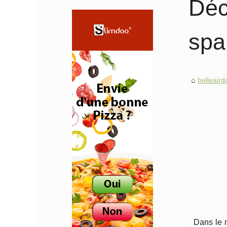
Déc
spa
belleair
Dans le 