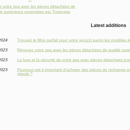
 votre spa avec les pièces détachées de
té supérieure proposées par Tropicspa
Latest additions
2024
Trouvez le filtre parfait pour votre jacuzzi parmi les modèles 
2023
Rénovez votre spa avec les pièces détachées de qualité sup
2023
Le luxe et la sécurité de votre spa avec pieces-detachees.trop
2023
Pourquoi est-il important d'acheter des pièces de rechange p
réputé ?