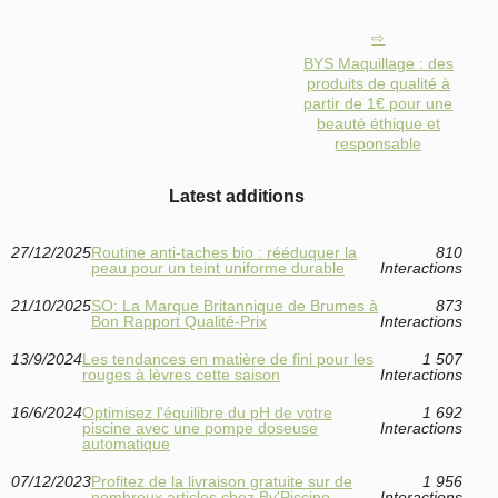
BYS Maquillage : des
produits de qualité à
partir de 1€ pour une
beauté éthique et
responsable
Latest additions
27/12/2025
Routine anti‑taches bio : rééduquer la
810
peau pour un teint uniforme durable
Interactions
21/10/2025
SO: La Marque Britannique de Brumes à
873
Bon Rapport Qualité-Prix
Interactions
13/9/2024
Les tendances en matière de fini pour les
1 507
rouges à lèvres cette saison
Interactions
16/6/2024
Optimisez l'équilibre du pH de votre
1 692
piscine avec une pompe doseuse
Interactions
automatique
07/12/2023
Profitez de la livraison gratuite sur de
1 956
nombreux articles chez By'Piscine
Interactions