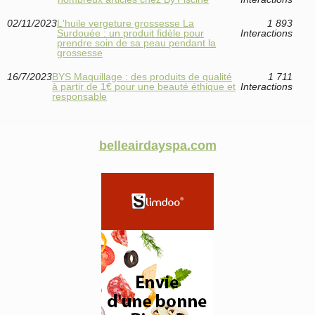
02/11/2023
L'huile vergeture grossesse La
1 893
Surdouée : un produit fidèle pour
Interactions
prendre soin de sa peau pendant la
grossesse
16/7/2023
BYS Maquillage : des produits de qualité
1 711
à partir de 1€ pour une beauté éthique et
Interactions
responsable
belleairdayspa.com