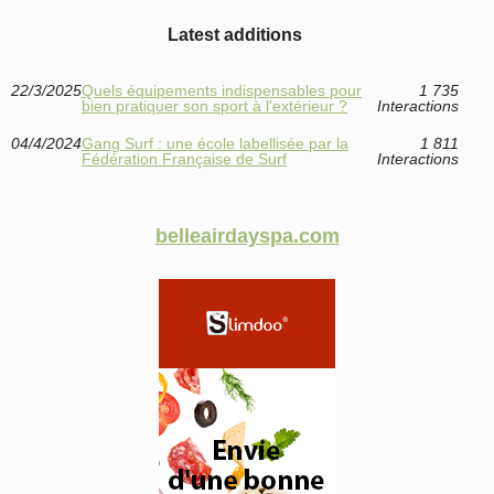
Latest additions
22/3/2025
Quels équipements indispensables pour
1 735
bien pratiquer son sport à l'extérieur ?
Interactions
04/4/2024
Gang Surf : une école labellisée par la
1 811
Fédération Française de Surf
Interactions
belleairdayspa.com