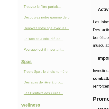
Trouvez le filtre parfait...
Activ
Découvrez notre gamme de 8...
Les infr
Rénovez votre spa avec les...
Des acti
bénéfici
Le luxe et la sécurité de...
musculati
Pourquoi est-il important...
Impor
Spas
Investir 
Tropic Spa : le choix numéro...
combatt
Des spas de rêve à prix...
renforcent
Les Bienfaits des Cures...
Promot
Wellness