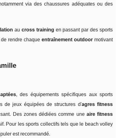
ité, notamment via des chaussures adéquates ou des
ation
au
cross training
en passant par des sports
est de rendre chaque
entraînement outdoor
motivant
amille
daptées
, des équipements spécifiques aux sports
es de jeux équipées de structures d'
agres fitness
'amusant. Des zones dédiées comme une
aire fitness
. Pour les sports collectifs tels que le beach volley
anipuler est recommandé.