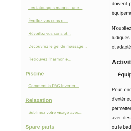
doivent 
Les tatouages maoris : une...
équipem
Éveillez vos sens et...
N'oublie
Réveillez vos sens et...
ludique
Découvrez le gel de massage...
et adapté
Retrouvez l'harmonie...
Activi
Piscine
Équip
Comment la PAC Inverter...
Pour enc
d'extéri
Relaxation
permette
Sublimez votre visage avec...
avec des 
Spare parts
ou le bad