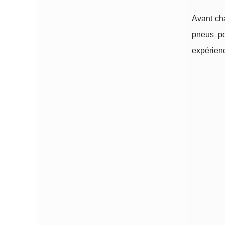
Avant c
pneus po
expérienc