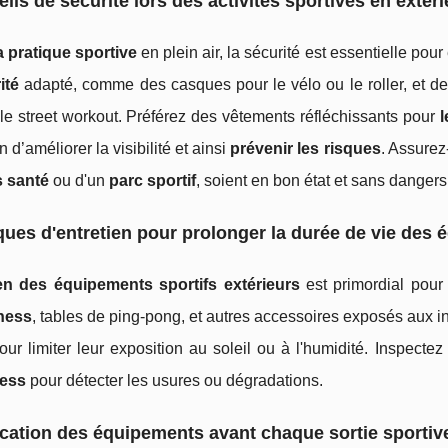
ils de sécurité lors des activités sportives en extéri
a pratique sportive
en plein air, la sécurité est essentielle pour
ité
adapté, comme des casques pour le vélo ou le roller, et de
le street workout. Préférez des vêtements réfléchissants pour
l
n d’améliorer la visibilité et ainsi
prévenir les risques
. Assurez
 santé
ou d'un
parc sportif
, soient en bon état et sans dangers
ques d'entretien pour prolonger la durée de vie des
ien des équipements sportifs extérieurs
est primordial pour 
tness
, tables de ping-pong, et autres accessoires exposés aux in
pour limiter leur exposition au soleil ou à l'humidité. Inspect
ness
pour détecter les usures ou dégradations.
ication des équipements avant chaque sortie sportiv