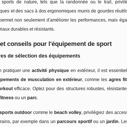
 sports de nature, tels que la randonnée ou le trail, privi
ques et des sacs à dos ergonomiques munis de gourdes réutilis
permet non seulement d'améliorer les performances, mais éga
iaux durables et résistants.
et conseils pour l'équipement de sport
res de sélection des équipements
n pratiquer une
activité physique
en extérieur, il est essenti
ipements de musculation en extérieur
, comme les
agres fi
orkout
efficace. Optez pour des structures robustes, résistan
fitness
ou un
parc
.
sports outdoor
comme le
beach volley
, privilégiez des access
errains, par exemple dans un
parcours sportif
ou un
jardin
. L