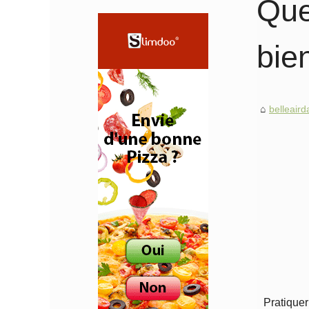
Que
bien
belleair
Pratiquer