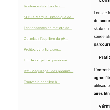
Conse
Routine anti‑taches bio :...
Lors de
l
SO: La Marque Britannique de...
de sécur
Les tendances en matière de...
skate ou 
soirée afi
Optimisez l'équilibre du pH...
parcours
Profitez de la livraison...
Prati
L'huile vergeture grossesse...
L’
entret
BYS Maquillage : des produits...
agres fi
Trouver le bon filtre à...
utilisés 
aires fit
Vérif