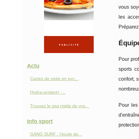
vous soy
les acce
Préparez-
Équipe
Pour prof
Actu
sports c
Cartes de visite en pvc...
confort,
nombreux
Hydra-protect+ :...
Pour les 
Trouvez le spa rigide de vos...
d'entraî
Info sport
protectio
GANG SURF : l’école de...